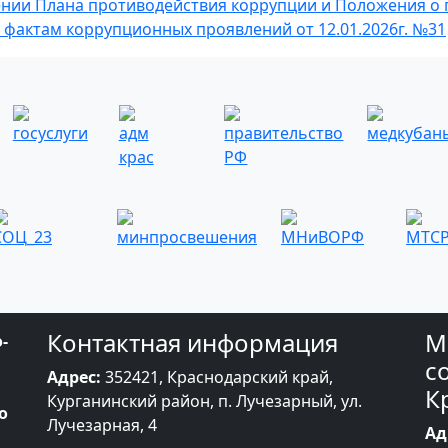
нии Плана противодействия коррупции и Положения о 
 фактам коррупционных проявлений от 12.01.2026г. №31
Контактная информация
М
-
с
Адрес:
352421, Краснодарский край,
К
Курганинский район, п. Лучезарный, ул.
о
Лучезарная, 4
Ад