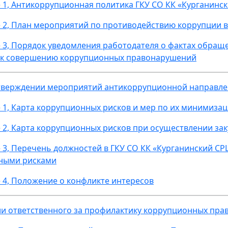
1, Антикоррупционная политика ГКУ СО КК «Курганинс
2, План мероприятий по противодействию коррупции в
3, Порядок уведомления работодателя о фактах обраще
 к совершению коррупционных правонарушений
тверждении мероприятий антикоррупционной направлен
1, Карта коррупционных рисков и мер по их минимиза
2, Карта коррупционных рисков при осуществлении зак
3, Перечень должностей в ГКУ СО КК «Курганинский СР
ными рисками
4, Положение о конфликте интересов
и ответственного за профилактику коррупционных прав