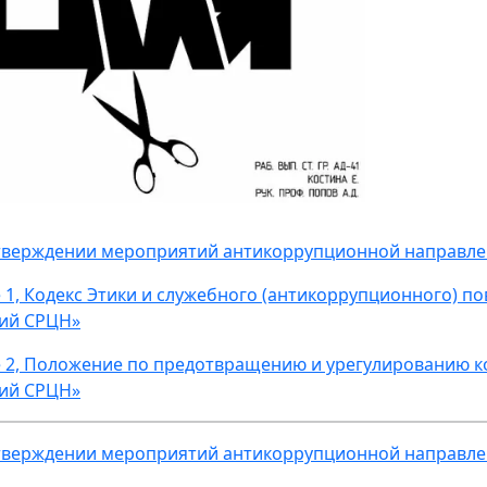
тверждении мероприятий антикоррупционной направлен
1, Кодекс Этики и служебного (антикоррупционного) по
кий СРЦН»
2, Положение по предотвращению и урегулированию ко
кий СРЦН»
тверждении мероприятий антикоррупционной направлен