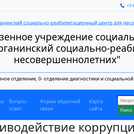
+7-
азенное учреждение социал
урганинский социально-реа
несовершеннолетних"
емное отделение, 0- отделение диагностики и социально
Поиск:
ых
Вопрос-
Форма обратной
Карта
ответ
связи
сайта
иводействие коррупц