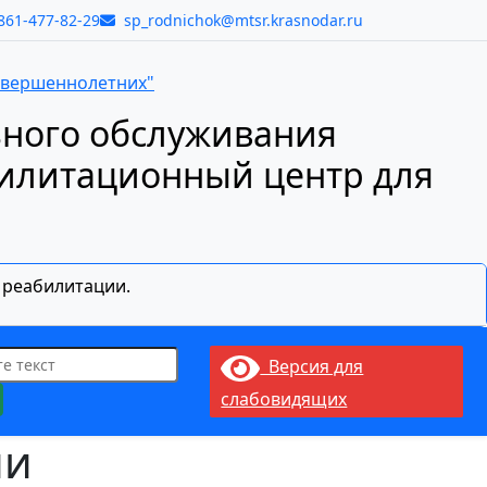
861-477-82-29
sp_rodnichok@mtsr.krasnodar.ru
ьного обслуживания
билитационный центр для
й реабилитации.
Версия для
слабовидящих
ии