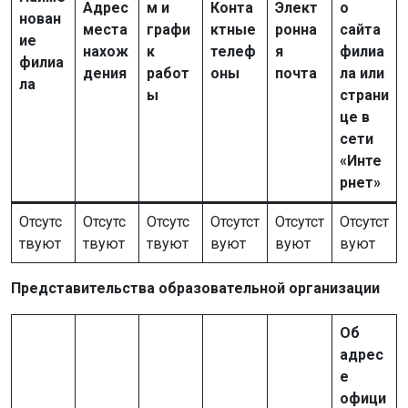
Адрес
м и
Конта
Элект
о
нован
места
графи
ктные
ронна
сайта
ие
нахож
к
телеф
я
филиа
филиа
дения
работ
оны
почта
ла или
ла
ы
страни
це в
сети
«Инте
рнет»
Отсутс
Отсутс
Отсутс
Отсутст
Отсутст
Отсутст
твуют
твуют
твуют
вуют
вуют
вуют
Представительства образовательной организации
Об
адрес
е
офици