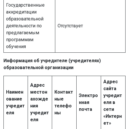
Государственные
аккредитации
образовательной
деятельности по
Отсутствует
предлагаемым
программам
обучения
Информация об учредителе (учредителях)
образовательной организации
Адрес
Адрес
сайта
Наимен
местон
Контакт
Электро
учредит
ование
ахожде
ные
нная
еля в
учредит
ния
телефо
почта
сети
еля
учредит
ны
«Интерн
еля
ет»