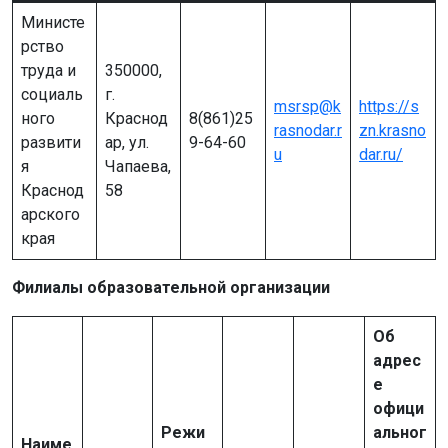
Министе
рство
труда и
350000,
социаль
г.
msrsp@k
https://s
ного
Краснод
8(861)25
rasnodar.r
zn.krasno
развити
ар, ул.
9-64-60
u
dar.ru/
я
Чапаева,
Краснод
58
арского
края
Филиалы образовательной организации
Об
адрес
е
офици
Режи
альног
Наиме