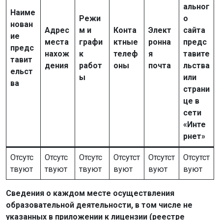
альног
Наиме
Режи
о
нован
Адрес
м и
Конта
Элект
сайта
ие
места
графи
ктные
ронна
предс
предс
нахож
к
телеф
я
тавите
тавит
дения
работ
оны
почта
льства
ельст
ы
или
ва
страни
це в
сети
«Инте
рнет»
Отсутс
Отсутс
Отсутс
Отсутст
Отсутст
Отсутст
твуют
твуют
твуют
вуют
вуют
вуют
Сведения о каждом месте осуществления
образовательной деятельности, в том числе не
указанных в приложении к лицензии (реестре