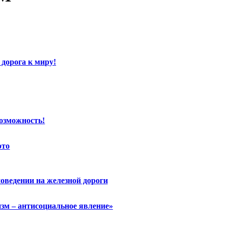
 дорога к миру!
возможность!
это
оведении на железной дороги
зм – антисоциальное явление»