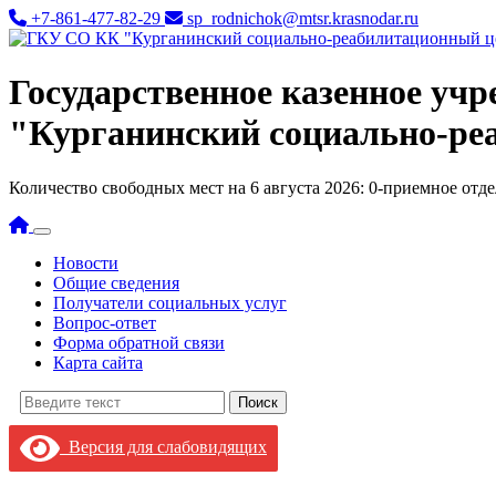
+7-861-477-82-29
sp_rodnichok@mtsr.krasnodar.ru
Государственное казенное уч
"Курганинский социально-ре
Количество свободных мест на 6 августа 2026: 0-приемное отд
Новости
Общие сведения
Получатели социальных услуг
Вопрос-ответ
Форма обратной связи
Карта сайта
Поиск:
Версия для слабовидящих